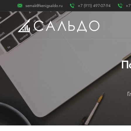
semak@kenigsaldo.ru
+7 (911) 497-07-94
+7
П
Г