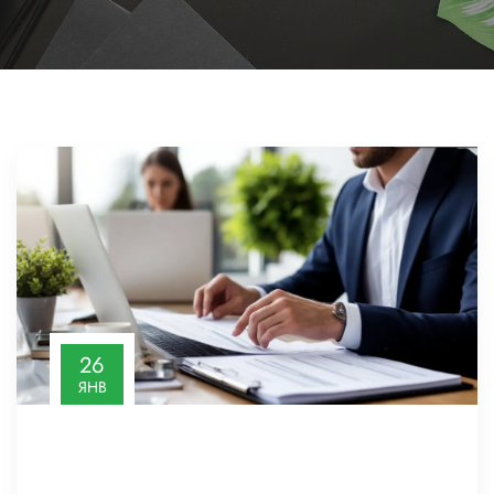
26
ЯНВ